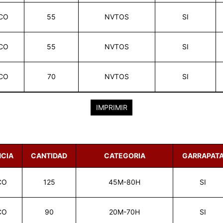
CO
55
NVTOS
SI
CO
55
NVTOS
SI
CO
70
NVTOS
SI
IMPRIMIR
NCIA
CANTIDAD
CATEGORIA
GARRAPAT
CO
125
45M-80H
SI
CO
90
20M-70H
SI