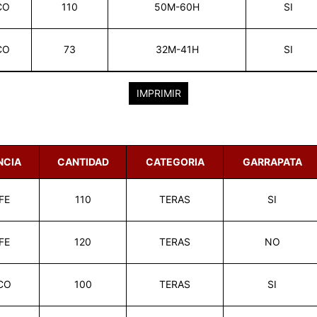
CO
110
50M-60H
SI
CO
73
32M-41H
SI
IMPRIMIR
NCIA
CANTIDAD
CATEGORIA
GARRAPATA
FE
110
TERAS
SI
FE
120
TERAS
NO
CO
100
TERAS
SI