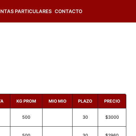
NTAS PARTICULARES
CONTACTO
TA
KG PROM
MIO MIO
PLAZO
PRECIO
500
30
$3000
500
30
$2960