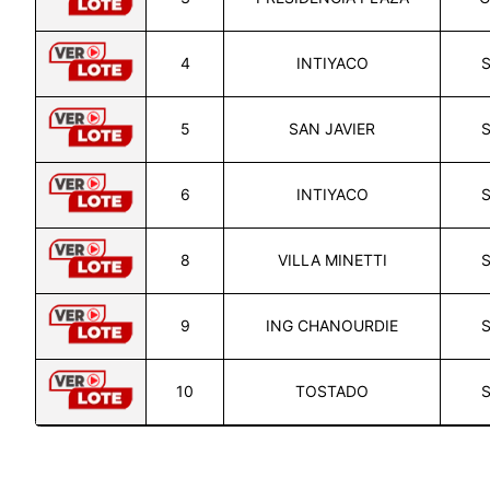
4
INTIYACO
S
5
SAN JAVIER
S
6
INTIYACO
S
8
VILLA MINETTI
S
9
ING CHANOURDIE
S
10
TOSTADO
S