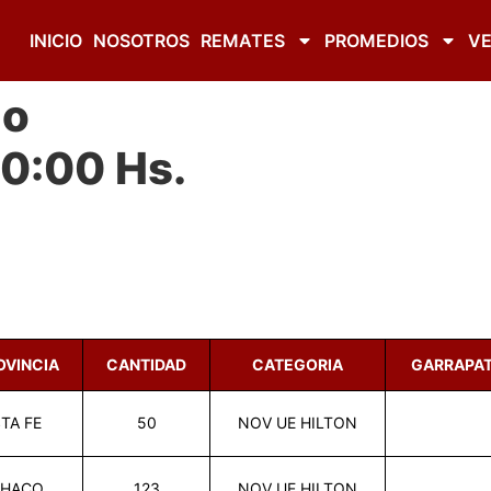
INICIO
NOSOTROS
REMATES
PROMEDIOS
VE
do
10:00 Hs.
OVINCIA
CANTIDAD
CATEGORIA
GARRAPA
TA FE
50
NOV UE HILTON
HACO
123
NOV UE HILTON