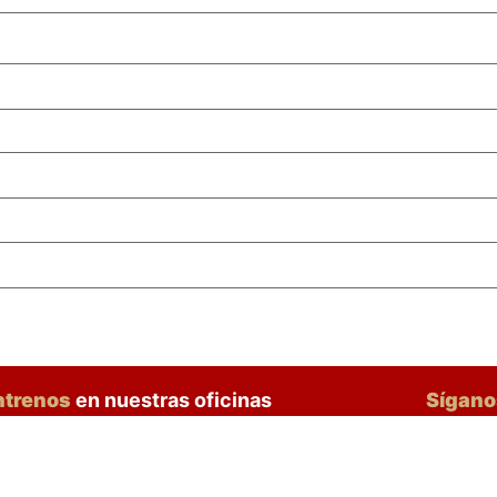
ntrenos
en nuestras oficinas
Sígan
 de mayo 714
3560