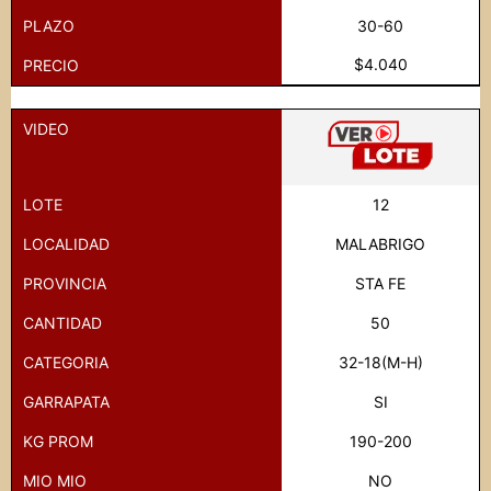
PLAZO
30-60
$4.040
PRECIO
VIDEO
LOTE
12
LOCALIDAD
MALABRIGO
PROVINCIA
STA FE
CANTIDAD
50
CATEGORIA
32-18(M-H)
GARRAPATA
SI
KG PROM
190-200
MIO MIO
NO