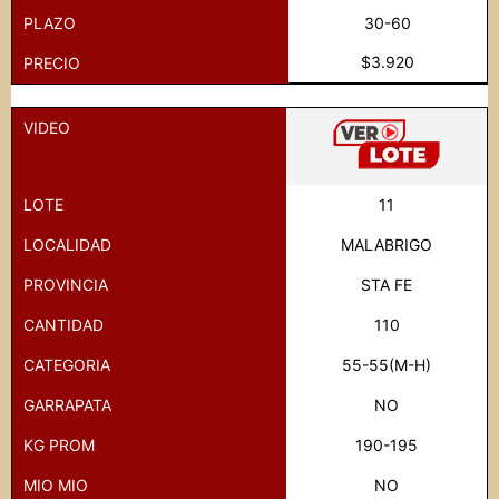
PLAZO
30-60
$3.920
PRECIO
VIDEO
LOTE
11
LOCALIDAD
MALABRIGO
PROVINCIA
STA FE
CANTIDAD
110
CATEGORIA
55-55(M-H)
GARRAPATA
NO
KG PROM
190-195
MIO MIO
NO