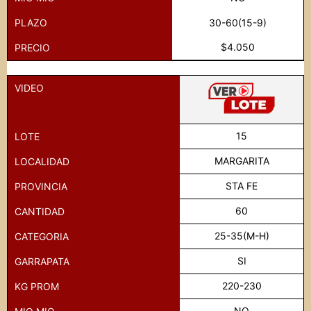
PLAZO
30-60(15-9)
$4.050
PRECIO
VIDEO
15
LOTE
MARGARITA
LOCALIDAD
STA FE
PROVINCIA
60
CANTIDAD
25-35(M-H)
CATEGORIA
SI
GARRAPATA
220-230
KG PROM
NO