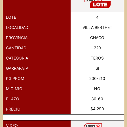
LOTE
4
LOCALIDAD
VILLA BERTHET
PROVINCIA
CHACO
CANTIDAD
220
CATEGORIA
TEROS
GARRAPATA
SI
KG PROM
200-210
MIO MIO
NO
PLAZO
30-60
$4.290
PRECIO
VIDEO