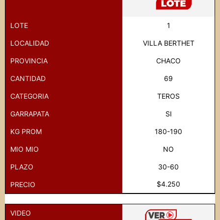
LOTE
1
LOCALIDAD
VILLA BERTHET
PROVINCIA
CHACO
CANTIDAD
69
CATEGORIA
TEROS
GARRAPATA
SI
KG PROM
180-190
MIO MIO
NO
PLAZO
30-60
$4.250
PRECIO
VIDEO