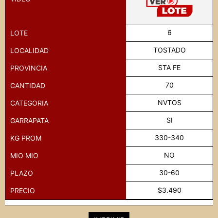
6
LOTE
TOSTADO
LOCALIDAD
STA FE
PROVINCIA
70
CANTIDAD
NVTOS
CATEGORIA
SI
GARRAPATA
330-340
KG PROM
NO
MIO MIO
30-60
PLAZO
$3.490
PRECIO