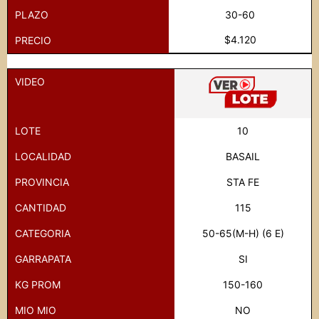
PLAZO
30-60
$4.120
PRECIO
VIDEO
LOTE
10
LOCALIDAD
BASAIL
PROVINCIA
STA FE
CANTIDAD
115
CATEGORIA
50-65(M-H) (6 E)
GARRAPATA
SI
KG PROM
150-160
MIO MIO
NO