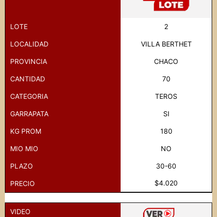
LOTE
2
LOCALIDAD
VILLA BERTHET
PROVINCIA
CHACO
CANTIDAD
70
CATEGORIA
TEROS
GARRAPATA
SI
KG PROM
180
MIO MIO
NO
PLAZO
30-60
$4.020
PRECIO
VIDEO