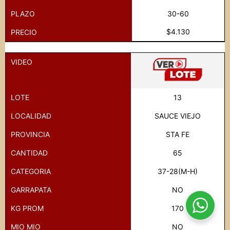
PLAZO
30-60
$4.130
PRECIO
VIDEO
LOTE
13
LOCALIDAD
SAUCE VIEJO
PROVINCIA
STA FE
CANTIDAD
65
CATEGORIA
37-28(M-H)
GARRAPATA
NO
KG PROM
170
MIO MIO
NO